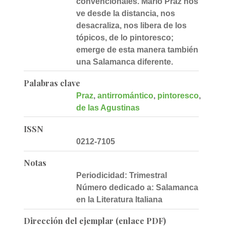
convencionales. Mario Praz nos
ve desde la distancia, nos
desacraliza, nos libera de los
tópicos, de lo pintoresco;
emerge de esta manera también
una Salamanca diferente.
Palabras clave
Praz
,
antirromántico
,
pintoresco
,
desas
de las Agustinas
ISSN
0212-7105
Notas
Periodicidad: Trimestral
Número dedicado a: Salamanca
en la Literatura Italiana
Dirección del ejemplar (enlace PDF)