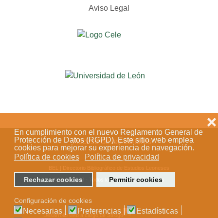
Aviso Legal
❌
En cumplimiento con el nuevo Reglamento General de
Protección de Datos (RGPD). Este sitio web emplea
Acceso de los editores
cookies para mejorar su experiencia de navegación.
Política de cookies
Política de privacidad
BEL | Directorio Bibliográfico de Estudios Leoneses
Rechazar cookies
Permitir cookies
© 2018-2023 - Todos los derechos reservados
Configuración de cookies
Necesarias
Preferencias
Estadísticas
Desarrollo web a cargo de Stílogo