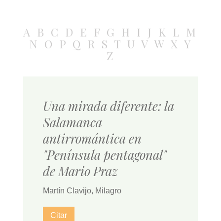
A
B
C
D
E
F
G
H
I
J
K
L
M
N
O
P
Q
R
S
T
U
V
W
X
Y
Z
Una mirada diferente: la
Salamanca
antirromántica en
"Península pentagonal"
de Mario Praz
Martín Clavijo, Milagro
Citar