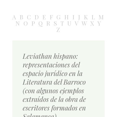
A
B
C
D
E
F
G
H
I
J
K
L
M
N
O
P
Q
R
S
T
U
V
W
X
Y
Z
Leviathan hispano:
representaciones del
espacio jurídico en la
Literatura del Barroco
(con algunos ejemplos
extraídos de la obra de
escritores formados en
Salamanca)