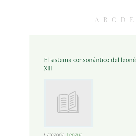
A
B
C
D
E
El sistema consonántico del leonés
XIII
Categoría:
Lengua