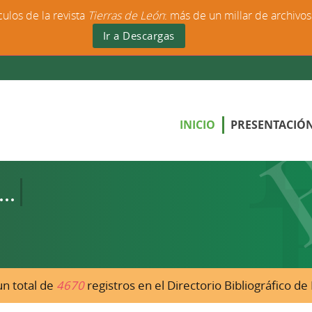
culos de la revista
Tierras de León
: más de un millar de archivo
Ir a Descargas
INICIO
PRESENTACIÓ
n total de
4670
registros en el Directorio Bibliográfico d