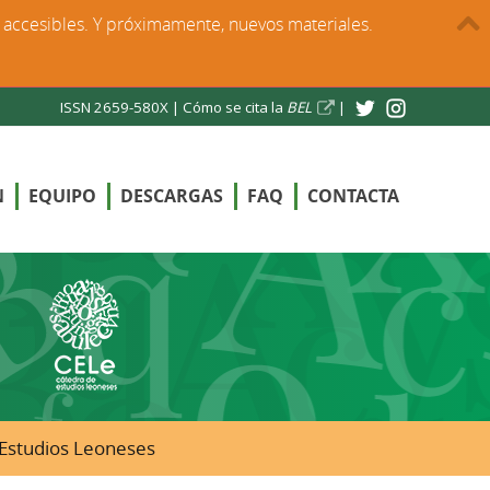
s accesibles. Y próximamente, nuevos materiales.
ISSN 2659-580X |
Cómo se cita la
BEL
|
N
EQUIPO
DESCARGAS
FAQ
CONTACTA
e Estudios Leoneses