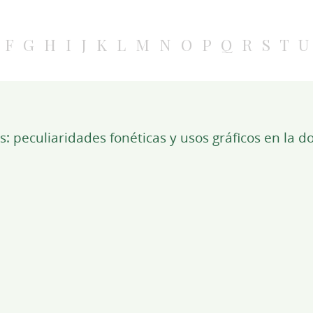
F
G
H
I
J
K
L
M
N
O
P
Q
R
S
T
U
: peculiaridades fonéticas y usos gráficos en la d