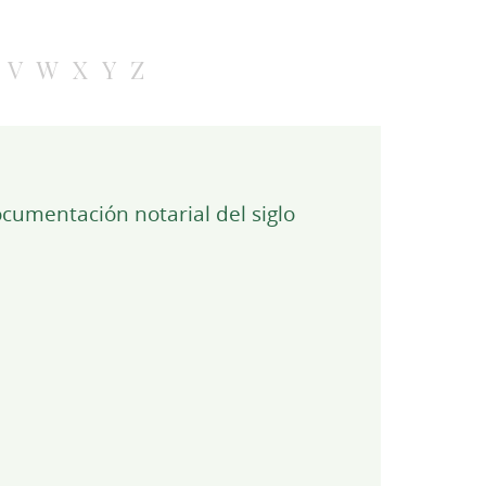
V
W
X
Y
Z
ocumentación notarial del siglo