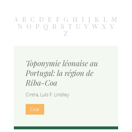
A
B
C
D
E
F
G
H
I
J
K
L
M
N
O
P
Q
R
S
T
U
V
W
X
Y
Z
Toponymie léonaise au
Portugal: la région de
Riba-Coa
Cintra, Luís F. Lindley
Citar