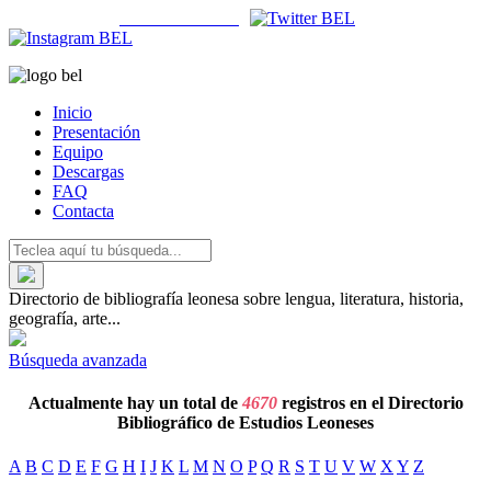
ISSN 2659-580X |
Cómo se cita la
BEL
|
Inicio
Presentación
Equipo
Descargas
FAQ
Contacta
Directorio de bibliografía leonesa sobre lengua, literatura, historia,
geografía, arte...
Búsqueda avanzada
Actualmente hay un total de
4670
registros en el Directorio
Bibliográfico de Estudios Leoneses
A
B
C
D
E
F
G
H
I
J
K
L
M
N
O
P
Q
R
S
T
U
V
W
X
Y
Z