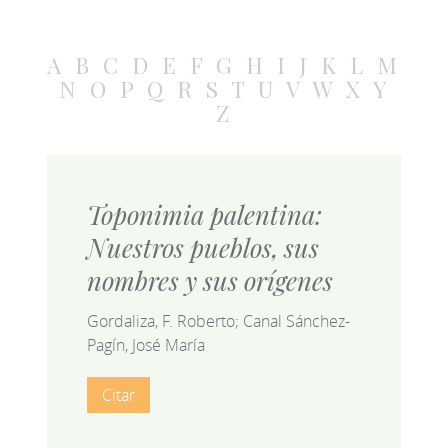
A
B
C
D
E
F
G
H
I
J
K
L
M
N
O
P
Q
R
S
T
U
V
W
X
Y
Z
Toponimia palentina:
Nuestros pueblos, sus
nombres y sus orígenes
Gordaliza, F. Roberto; Canal Sánchez-
Pagín, José María
Citar