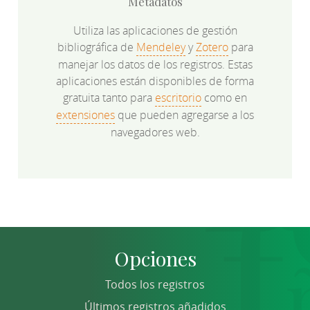
Metadatos
Utiliza las aplicaciones de gestión
bibliográfica de
Mendeley
y
Zotero
para
manejar los datos de los registros. Estas
aplicaciones están disponibles de forma
gratuita tanto para
escritorio
como en
extensiones
que pueden agregarse a los
navegadores web.
Opciones
Todos los registros
Últimos registros añadidos