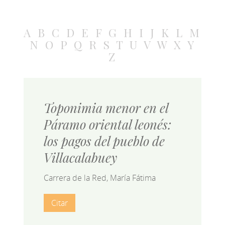
A
B
C
D
E
F
G
H
I
J
K
L
M
N
O
P
Q
R
S
T
U
V
W
X
Y
Z
Toponimia menor en el
Páramo oriental leonés:
los pagos del pueblo de
Villacalabuey
Carrera de la Red, María Fátima
Citar