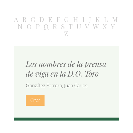
A
B
C
D
E
F
G
H
I
J
K
L
M
N
O
P
Q
R
S
T
U
V
W
X
Y
Z
Los nombres de la prensa
de viga en la D.O. Toro
González Ferrero, Juan Carlos
Citar