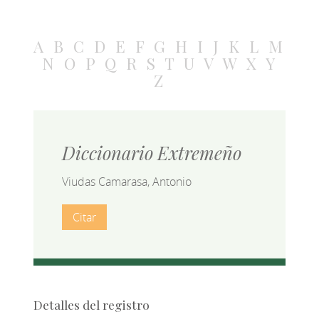
A
B
C
D
E
F
G
H
I
J
K
L
M
N
O
P
Q
R
S
T
U
V
W
X
Y
Z
Diccionario Extremeño
Viudas Camarasa, Antonio
Citar
Detalles del registro