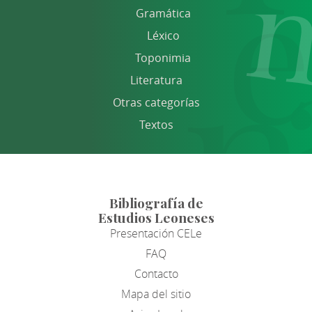
Gramática
Léxico
Toponimia
Literatura
Otras categorías
Textos
Bibliografía de
Estudios Leoneses
Presentación CELe
FAQ
Contacto
Mapa del sitio