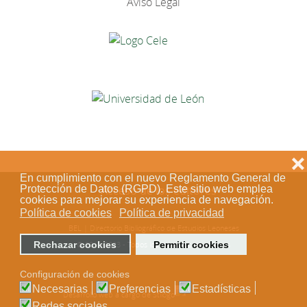
Aviso Legal
❌
En cumplimiento con el nuevo Reglamento General de
Protección de Datos (RGPD). Este sitio web emplea
Acceso de los editores
cookies para mejorar su experiencia de navegación.
Política de cookies
Política de privacidad
BEL | Directorio Bibliográfico de Estudios Leoneses
Rechazar cookies
Permitir cookies
© 2018-2023 - Todos los derechos reservados
Configuración de cookies
Necesarias
Preferencias
Estadísticas
Desarrollo web a cargo de Stílogo
Redes sociales