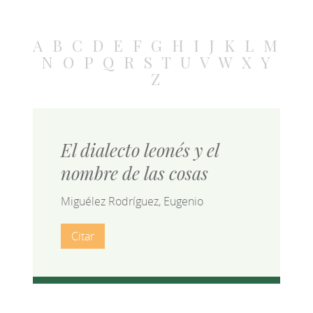
A
B
C
D
E
F
G
H
I
J
K
L
M
N
O
P
Q
R
S
T
U
V
W
X
Y
Z
El dialecto leonés y el
nombre de las cosas
Miguélez Rodríguez, Eugenio
Citar