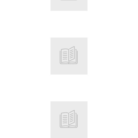
Root
Root