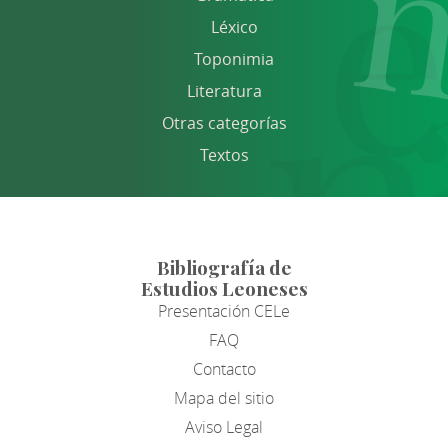
Léxico
Toponimia
Literatura
Otras categorías
Textos
Bibliografía de
Estudios Leoneses
Presentación CELe
FAQ
Contacto
Mapa del sitio
Aviso Legal