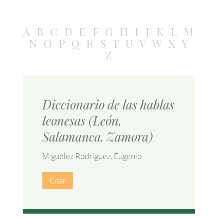
A
B
C
D
E
F
G
H
I
J
K
L
M
N
O
P
Q
R
S
T
U
V
W
X
Y
Z
Diccionario de las hablas
leonesas (León,
Salamanca, Zamora)
Miguélez Rodríguez, Eugenio
Citar