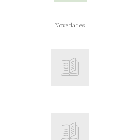
Novedades
Root
Root