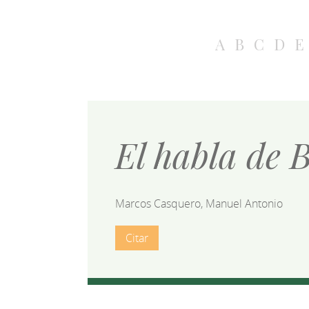
A
B
C
D
E
El habla de B
Marcos Casquero, Manuel Antonio
Citar