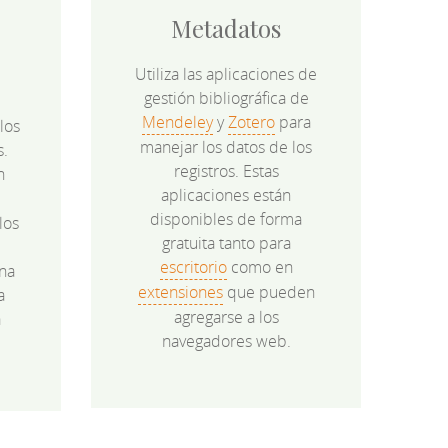
Metadatos
Utiliza las aplicaciones de
gestión bibliográfica de
Mendeley
y
Zotero
para
los
manejar los datos de los
s.
registros. Estas
n
aplicaciones están
disponibles de forma
los
gratuita tanto para
e
escritorio
como en
na
extensiones
que pueden
a
agregarse a los
a
navegadores web.