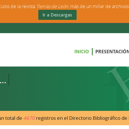
culos de la revista
Tierras de León
: más de un millar de archivo
Ir a Descargas
INICIO
PRESENTACIÓ
n total de
4670
registros en el Directorio Bibliográfico d