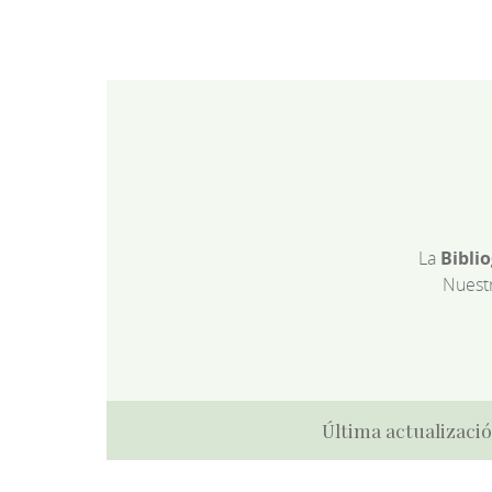
La
Bibli
Nuest
Última actualizació