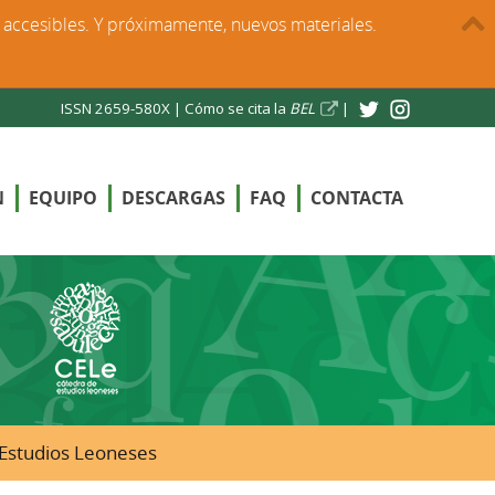
s accesibles. Y próximamente, nuevos materiales.
ISSN 2659-580X |
Cómo se cita la
BEL
|
N
EQUIPO
DESCARGAS
FAQ
CONTACTA
e Estudios Leoneses