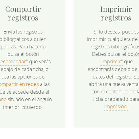
Compartir
Imprimir
registros
registros
Envía los registros
Si lo deseas, puedes
bibliográficos a quien
imprimir cualquiera de 
quieras. Para hacerlo,
registros bibliográfico
pulsa el botón
Debes pulsar el botó
Recomendar"
que verás
"Imprimir"
que
ebajo de cada ficha, o
encontrarás debajo de 
usa las opciones de
datos del registro. S
ompartir en redes
a las
abrirá una nueva venta
con el contenido de l
ue se accede desde el
ficha preparado par
ono
situado en el ángulo
impresión.
inferior izquierdo.