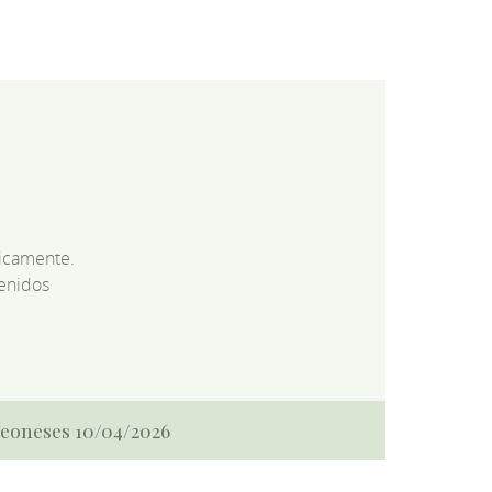
dicamente.
enidos
 Leoneses 10/04/2026