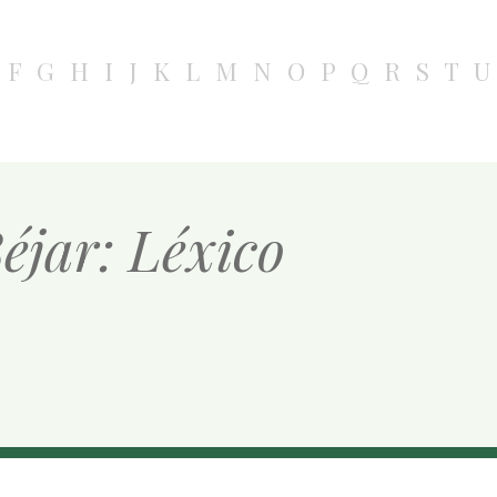
F
G
H
I
J
K
L
M
N
O
P
Q
R
S
T
U
éjar: Léxico