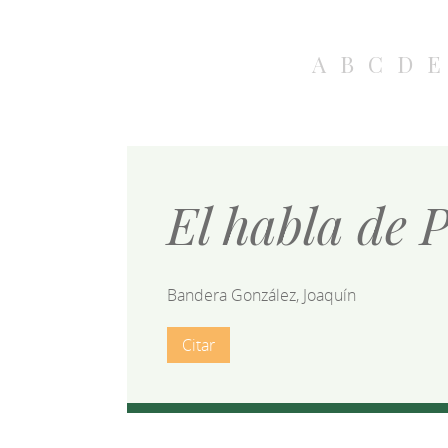
A
B
C
D
E
El habla de 
Bandera González, Joaquín
Citar