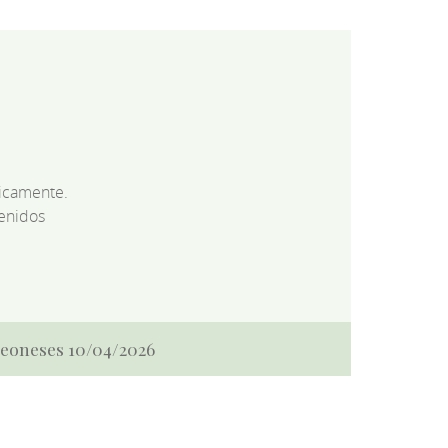
dicamente.
enidos
 Leoneses 10/04/2026