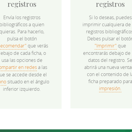
registros
registros
Envía los registros
Si lo deseas, puedes
bibliográficos a quien
imprimir cualquiera de 
quieras. Para hacerlo,
registros bibliográfico
pulsa el botón
Debes pulsar el botó
Recomendar"
que verás
"Imprimir"
que
ebajo de cada ficha, o
encontrarás debajo de 
usa las opciones de
datos del registro. S
ompartir en redes
a las
abrirá una nueva venta
con el contenido de l
ue se accede desde el
ficha preparado par
ono
situado en el ángulo
impresión.
inferior izquierdo.