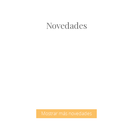
Novedades
Root
Root
Mostrar más novedades