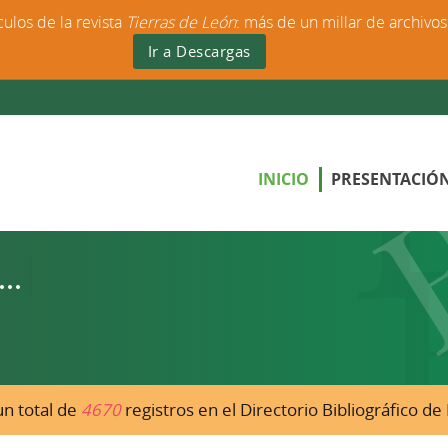
culos de la revista
Tierras de León
: más de un millar de archivo
Ir a Descargas
INICIO
PRESENTACIÓ
n total de
4670
registros en el Directorio Bibliográfico d