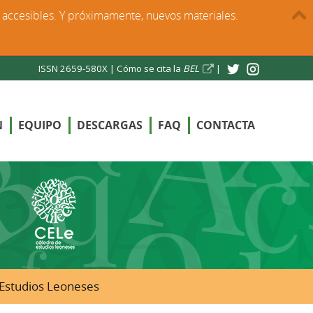
s accesibles. Y próximamente, nuevos materiales.
ISSN 2659-580X |
Cómo se cita la
BEL
|
N
EQUIPO
DESCARGAS
FAQ
CONTACTA
e Estudios Leoneses