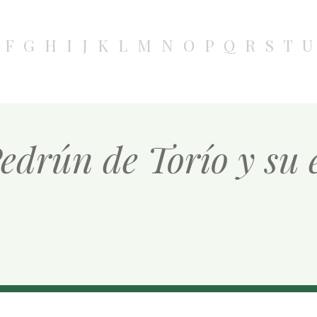
F
G
H
I
J
K
L
M
N
O
P
Q
R
S
T
U
Pedrún de Torío y su