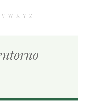
V
W
X
Y
Z
 entorno