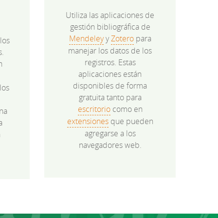
Utiliza las aplicaciones de
gestión bibliográfica de
Mendeley
y
Zotero
para
los
manejar los datos de los
s.
registros. Estas
n
aplicaciones están
disponibles de forma
los
gratuita tanto para
e
escritorio
como en
na
extensiones
que pueden
a
agregarse a los
a
navegadores web.