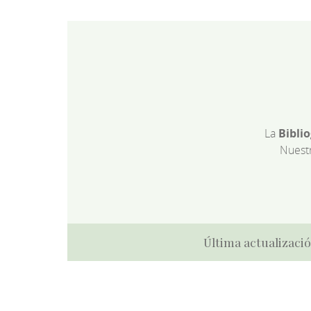
La
Bibli
Nuest
Última actualizació