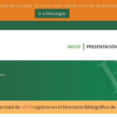
culos de la revista
Tierras de León
: más de un millar de archivo
Ir a Descargas
INICIO
PRESENTACIÓ
n total de
4670
registros en el Directorio Bibliográfico d