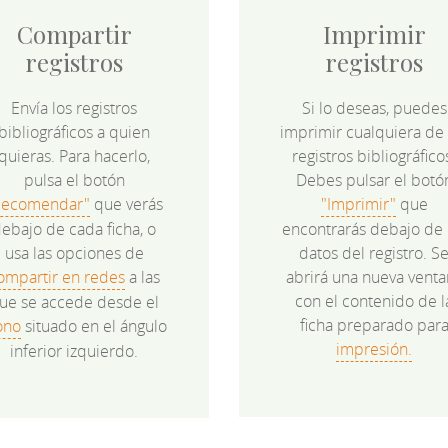
Compartir
Imprimir
registros
registros
Envía los registros
Si lo deseas, puedes
bibliográficos a quien
imprimir cualquiera de 
quieras. Para hacerlo,
registros bibliográfico
pulsa el botón
Debes pulsar el botó
Recomendar"
que verás
"Imprimir"
que
ebajo de cada ficha, o
encontrarás debajo de 
usa las opciones de
datos del registro. S
ompartir en redes
a las
abrirá una nueva venta
con el contenido de l
ue se accede desde el
ficha preparado par
ono
situado en el ángulo
impresión.
inferior izquierdo.