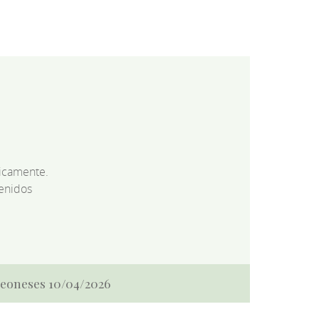
dicamente.
enidos
 Leoneses 10/04/2026