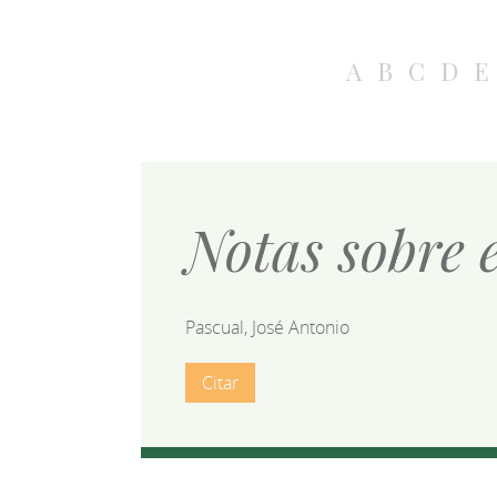
A
B
C
D
E
Notas sobre e
Pascual, José Antonio
Citar