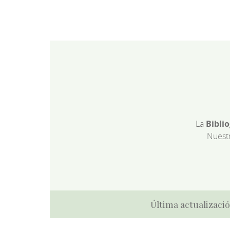
La
Bibli
Nuest
Última actualizació