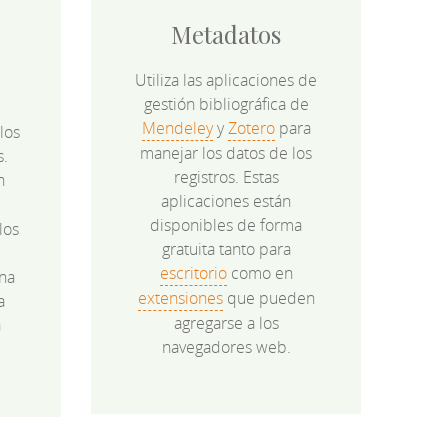
Metadatos
Utiliza las aplicaciones de
gestión bibliográfica de
Mendeley
y
Zotero
para
los
manejar los datos de los
s.
registros. Estas
n
aplicaciones están
disponibles de forma
los
gratuita tanto para
e
escritorio
como en
na
extensiones
que pueden
a
agregarse a los
a
navegadores web.