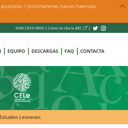
s accesibles. Y próximamente, nuevos materiales.
ISSN 2659-580X |
Cómo se cita la
BEL
|
N
EQUIPO
DESCARGAS
FAQ
CONTACTA
e Estudios Leoneses