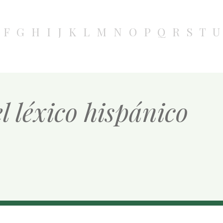
F
G
H
I
J
K
L
M
N
O
P
Q
R
S
T
U
l léxico hispánico