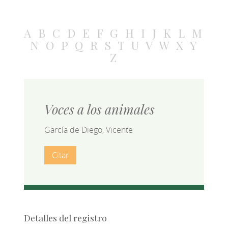
A
B
C
D
E
F
G
H
I
J
K
L
M
N
O
P
Q
R
S
T
U
V
W
X
Y
Z
Voces a los animales
García de Diego, Vicente
Citar
Detalles del registro