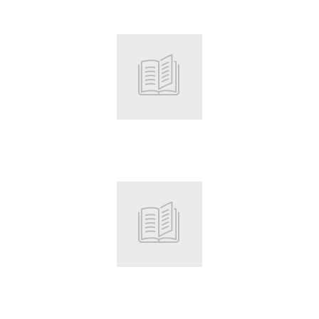
Root
Root