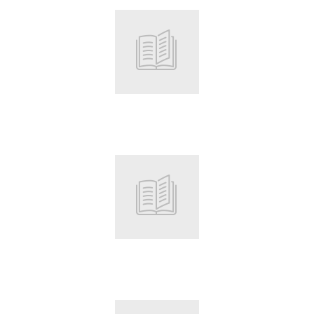
Root
Root