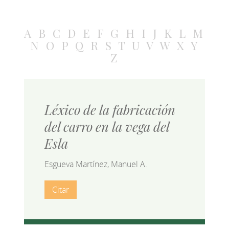
A
B
C
D
E
F
G
H
I
J
K
L
M
N
O
P
Q
R
S
T
U
V
W
X
Y
Z
Léxico de la fabricación
del carro en la vega del
Esla
Esgueva Martínez, Manuel A.
Citar