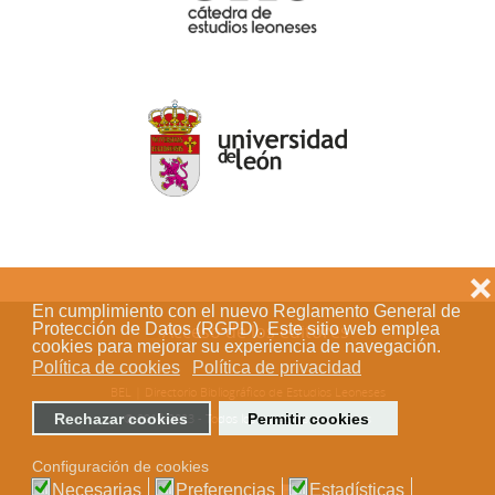
❌
En cumplimiento con el nuevo Reglamento General de
Protección de Datos (RGPD). Este sitio web emplea
Acceso de los editores
cookies para mejorar su experiencia de navegación.
Política de cookies
Política de privacidad
BEL | Directorio Bibliográfico de Estudios Leoneses
Rechazar cookies
Permitir cookies
© 2018-2023 - Todos los derechos reservados
Configuración de cookies
Necesarias
Preferencias
Estadísticas