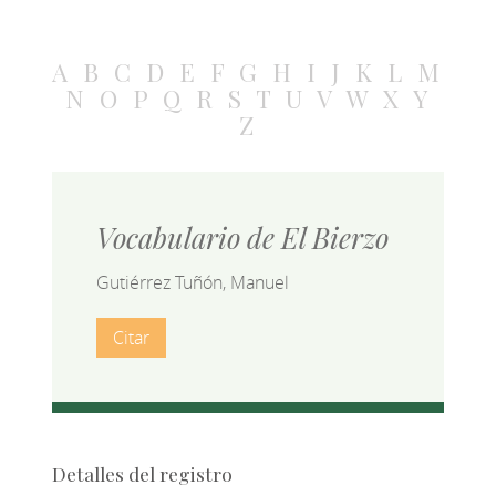
A
B
C
D
E
F
G
H
I
J
K
L
M
N
O
P
Q
R
S
T
U
V
W
X
Y
Z
Vocabulario de El Bierzo
Gutiérrez Tuñón, Manuel
Citar
Detalles del registro