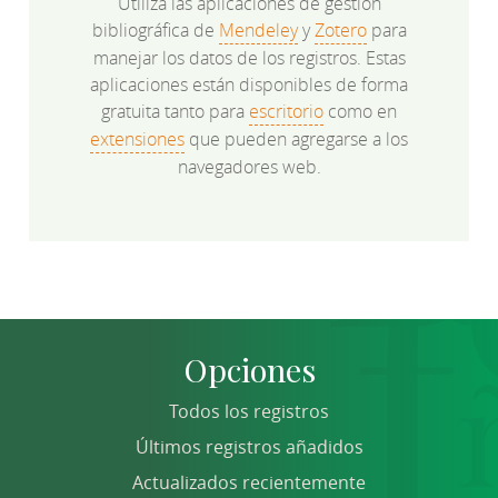
Utiliza las aplicaciones de gestión
bibliográfica de
Mendeley
y
Zotero
para
manejar los datos de los registros. Estas
aplicaciones están disponibles de forma
gratuita tanto para
escritorio
como en
extensiones
que pueden agregarse a los
navegadores web.
Opciones
Todos los registros
Últimos registros añadidos
Actualizados recientemente