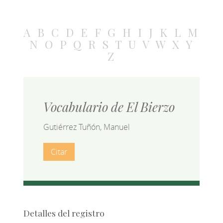
A
B
C
D
E
F
G
H
I
J
K
L
M
N
O
P
Q
R
S
T
U
V
W
X
Y
Z
Vocabulario de El Bierzo
Gutiérrez Tuñón, Manuel
Citar
Detalles del registro