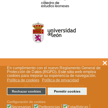
❌
En cumplimiento con el nuevo Reglamento General de
Protección de Datos (RGPD). Este sitio web emplea
Acceso de los editores
cookies para mejorar su experiencia de navegación.
Política de cookies
Política de privacidad
BEL | Directorio Bibliográfico de Estudios Leoneses
Rechazar cookies
Permitir cookies
© 2018-2023 - Todos los derechos reservados
Configuración de cookies
Necesarias
Preferencias
Estadísticas