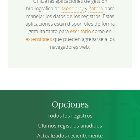
Utiliza las aplicaciones de gestión
bibliográfica de
Mendeley
y
Zotero
para
manejar los datos de los registros. Estas
aplicaciones están disponibles de forma
gratuita tanto para
escritorio
como en
extensiones
que pueden agregarse a los
navegadores web.
Opciones
Todos los registros
Últimos registros añadidos
Actualizados recientemente