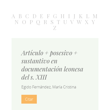
A
B
C
D
E
F
G
H
I
J
K
L
M
N
O
P
Q
R
S
T
U
V
W
X
Y
Z
Artículo + posesivo +
sustantivo en
documentación leonesa
del s. XIII
Egido Fernández, María Cristina
Citar