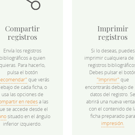
Compartir
Imprimir
registros
registros
Envía los registros
Si lo deseas, puedes
bibliográficos a quien
imprimir cualquiera de 
quieras. Para hacerlo,
registros bibliográfico
pulsa el botón
Debes pulsar el botó
Recomendar"
que verás
"Imprimir"
que
ebajo de cada ficha, o
encontrarás debajo de 
usa las opciones de
datos del registro. S
ompartir en redes
a las
abrirá una nueva venta
con el contenido de l
ue se accede desde el
ficha preparado par
ono
situado en el ángulo
impresión.
inferior izquierdo.