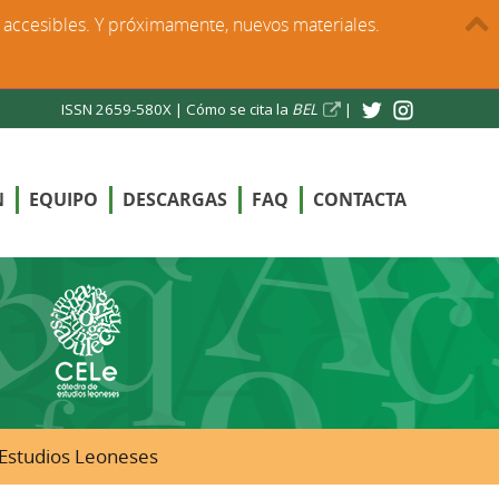
s accesibles. Y próximamente, nuevos materiales.
ISSN 2659-580X |
Cómo se cita la
BEL
|
N
EQUIPO
DESCARGAS
FAQ
CONTACTA
e Estudios Leoneses