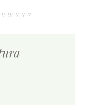
V
W
X
Y
Z
ltura