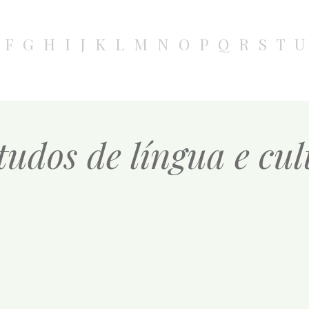
F
G
H
I
J
K
L
M
N
O
P
Q
R
S
T
U
tudos de língua e cu