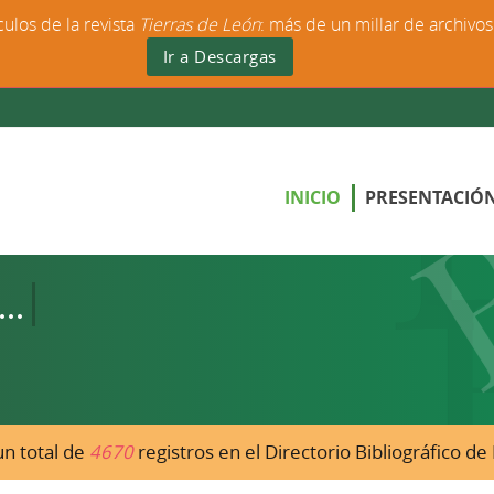
culos de la revista
Tierras de León
: más de un millar de archivo
Ir a Descargas
INICIO
PRESENTACIÓ
n total de
4670
registros en el Directorio Bibliográfico d