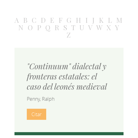
A
B
C
D
E
F
G
H
I
J
K
L
M
N
O
P
Q
R
S
T
U
V
W
X
Y
Z
"Continuum" dialectal y
fronteras estatales: el
caso del leonés medieval
Penny, Ralph
Citar