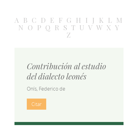
A
B
C
D
E
F
G
H
I
J
K
L
M
N
O
P
Q
R
S
T
U
V
W
X
Y
Z
Contribución al estudio
del dialecto leonés
Onís, Federico de
Citar