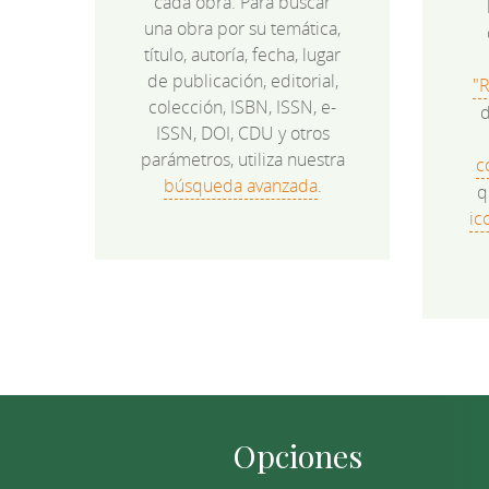
cada obra. Para buscar
una obra por su temática,
título, autoría, fecha, lugar
de publicación, editorial,
"
colección, ISBN, ISSN, e-
d
ISSN, DOI, CDU y otros
parámetros, utiliza nuestra
c
búsqueda avanzada
.
q
ic
Opciones