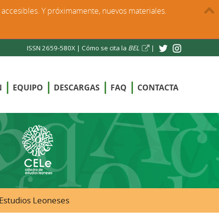
s accesibles. Y próximamente, nuevos materiales.
ISSN 2659-580X |
Cómo se cita la
BEL
|
N
EQUIPO
DESCARGAS
FAQ
CONTACTA
e Estudios Leoneses