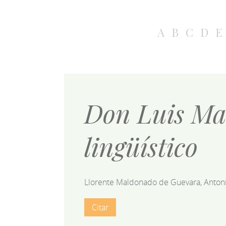
A
B
C
D
E
Don Luis Ma
lingüístico
Llorente Maldonado de Guevara, Anton
Citar