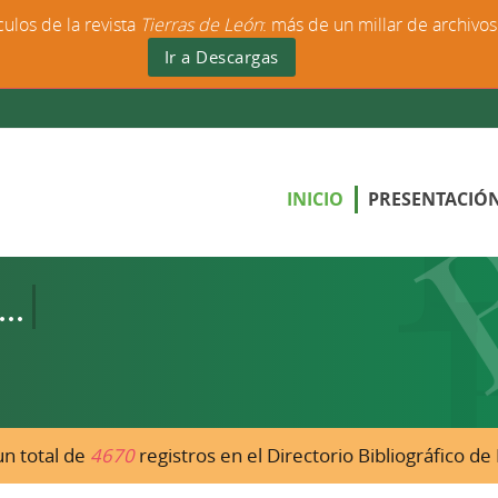
culos de la revista
Tierras de León
: más de un millar de archivo
Ir a Descargas
INICIO
PRESENTACIÓ
n total de
4670
registros en el Directorio Bibliográfico d