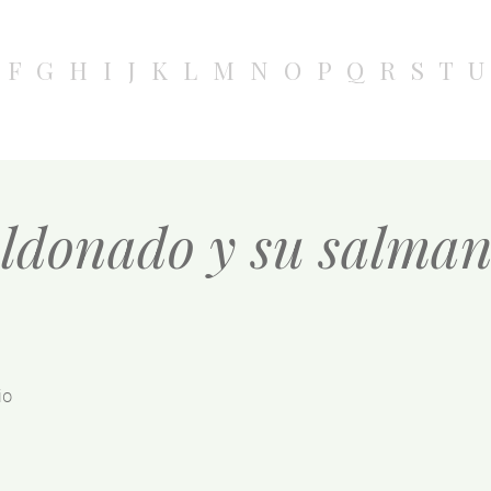
F
G
H
I
J
K
L
M
N
O
P
Q
R
S
T
U
ldonado y su salman
io