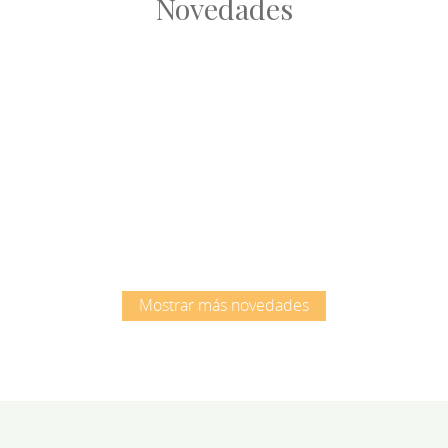
Novedades
Root
Root
Mostrar más novedades