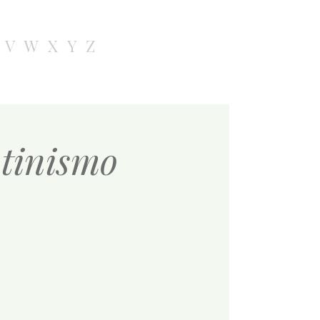
V
W
X
Y
Z
tinismo