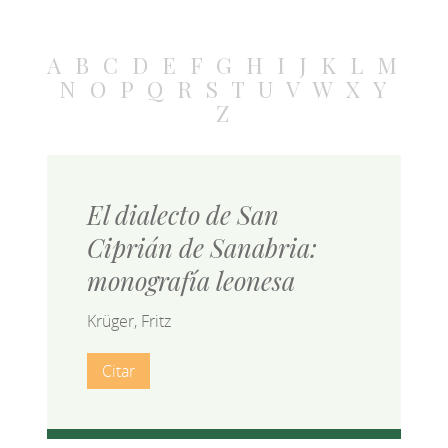
A
B
C
D
E
F
G
H
I
J
K
L
M
N
O
P
Q
R
S
T
U
V
W
X
Y
Z
El dialecto de San
Ciprián de Sanabria:
monografía leonesa
Krüger, Fritz
Citar