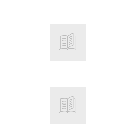
Root
Root