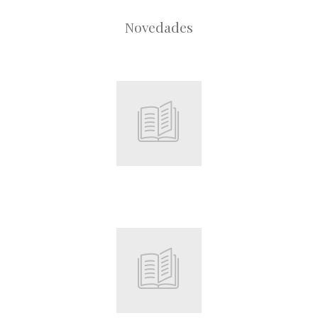
Novedades
Root
Root