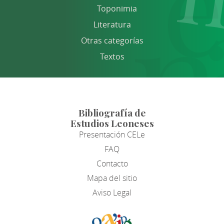
Toponimia
Literatura
Otras categorías
Textos
Bibliografía de
Estudios Leoneses
Presentación CELe
FAQ
Contacto
Mapa del sitio
Aviso Legal