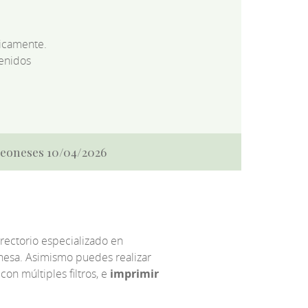
dicamente.
enidos
 Leoneses 10/04/2026
irectorio especializado en
eonesa. Asimismo puedes realizar
 con múltiples filtros, e
imprimir