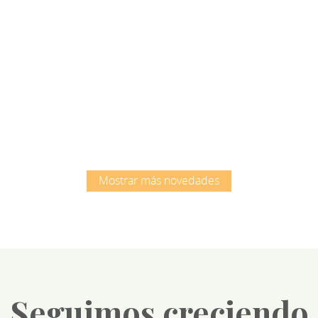
Root
Root
Mostrar más novedades
Seguimos creciendo