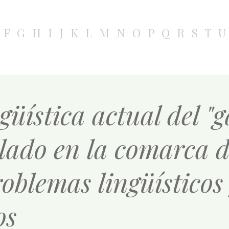
F
G
H
I
J
K
L
M
N
O
P
Q
R
S
T
U
güística actual del "g
blado en la comarca 
oblemas lingüísticos
os