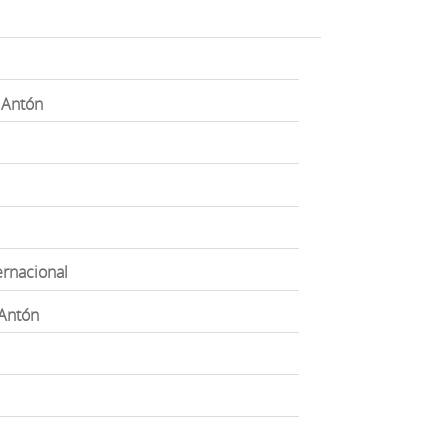
, Antón
ernacional
 Antón