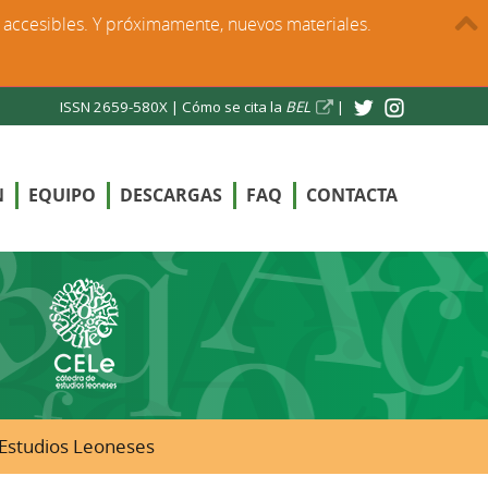
s accesibles. Y próximamente, nuevos materiales.
ISSN 2659-580X |
Cómo se cita la
BEL
|
N
EQUIPO
DESCARGAS
FAQ
CONTACTA
e Estudios Leoneses