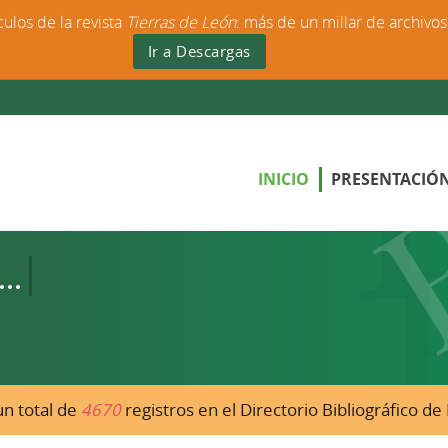
culos de la revista
Tierras de León
: más de un millar de archivo
Ir a Descargas
INICIO
PRESENTACIÓ
n total de
4670
registros en el Directorio Bibliográfico d