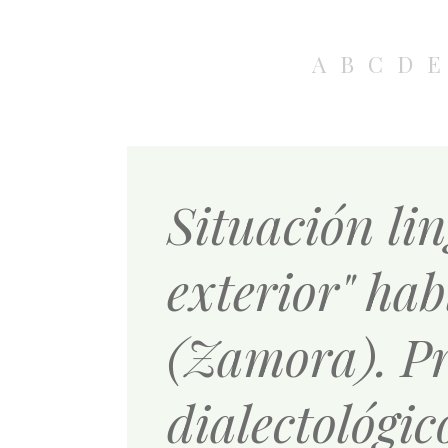
A
B
C
D
E
Situación lin
exterior" ha
(Zamora). Pr
dialectológic