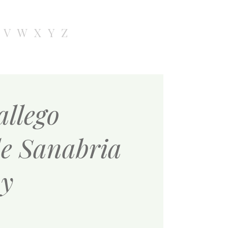
V
W
X
Y
Z
allego
de Sanabria
 y