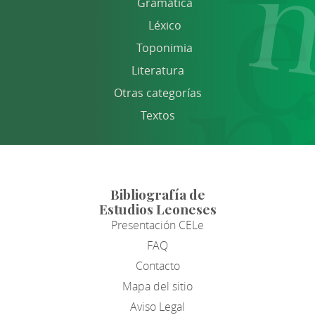
Gramática
Léxico
Toponimia
Literatura
Otras categorías
Textos
Bibliografía de
Estudios Leoneses
Presentación CELe
FAQ
Contacto
Mapa del sitio
Aviso Legal