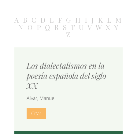
A
B
C
D
E
F
G
H
I
J
K
L
M
N
O
P
Q
R
S
T
U
V
W
X
Y
Z
Los dialectalismos en la
poesía española del siglo
XX
Alvar, Manuel
Citar