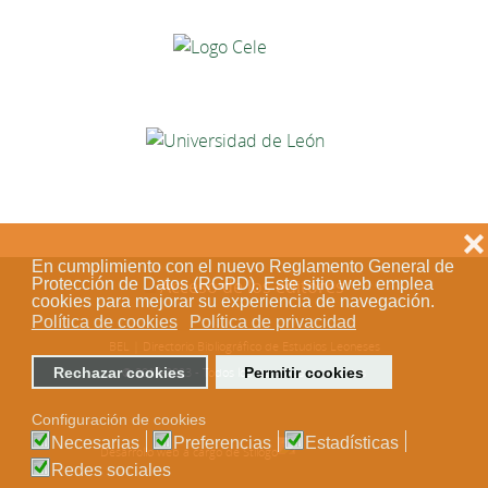
❌
En cumplimiento con el nuevo Reglamento General de
Protección de Datos (RGPD). Este sitio web emplea
Acceso de los editores
cookies para mejorar su experiencia de navegación.
Política de cookies
Política de privacidad
BEL | Directorio Bibliográfico de Estudios Leoneses
Rechazar cookies
Permitir cookies
© 2018-2023 - Todos los derechos reservados
Configuración de cookies
Necesarias
Preferencias
Estadísticas
Desarrollo web a cargo de Stílogo
Redes sociales