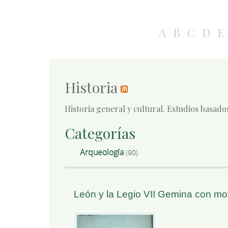
A
B
C
D
E
Historia
Historia general y cultural. Estudios basado
Categorías
Arqueología
(90)
León y la Legio VII Gemina con mot