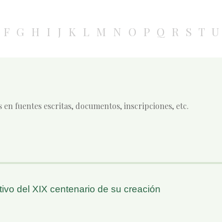
F
G
H
I
J
K
L
M
N
O
P
Q
R
S
T
U
s en fuentes escritas, documentos, inscripciones, etc.
ivo del XIX centenario de su creación