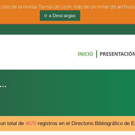
culos de la revista
Tierras de León
: más de un millar de archivo
Ir a Descargas
INICIO
PRESENTACIÓ
un total de
4670
registros en el Directorio Bibliográfico de