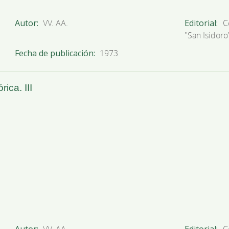
Autor
VV. AA.
Editorial
C
''San Isidoro'
Fecha de publicación
1973
ica. III
Autor
VV. AA.
Editorial
C