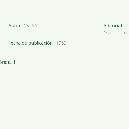
Autor
VV. AA.
Editorial
C
''San Isidoro'
Fecha de publicación
1969
rica. II