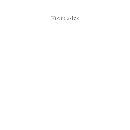
Novedades
Root
Root