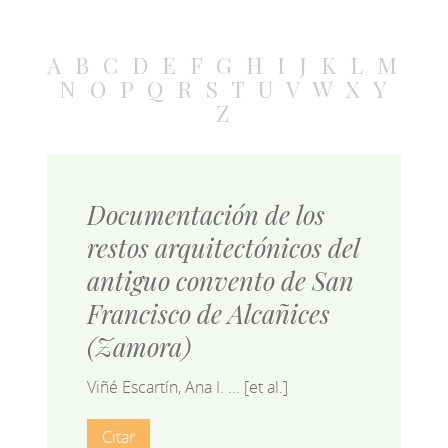
A
B
C
D
E
F
G
H
I
J
K
L
M
N
O
P
Q
R
S
T
U
V
W
X
Y
Z
Documentación de los
restos arquitectónicos del
antiguo convento de San
Francisco de Alcañices
(Zamora)
Viñé Escartín, Ana I. ... [et al.]
Citar