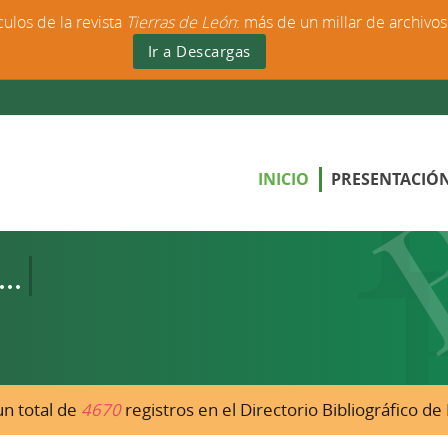
culos de la revista
Tierras de León
: más de un millar de archivo
Ir a Descargas
INICIO
PRESENTACIÓ
n total de
4670
registros en el Directorio Bibliográfico d