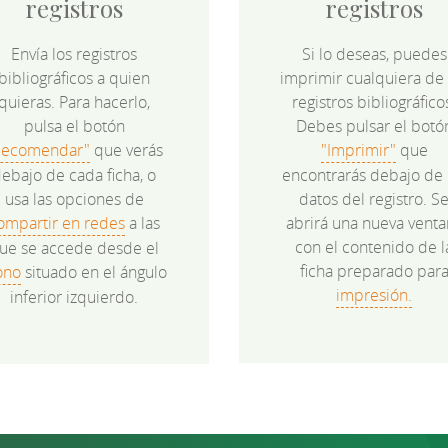
registros
registros
Envía los registros
Si lo deseas, puedes
bibliográficos a quien
imprimir cualquiera de 
quieras. Para hacerlo,
registros bibliográfico
pulsa el botón
Debes pulsar el botó
Recomendar"
que verás
"Imprimir"
que
ebajo de cada ficha, o
encontrarás debajo de 
usa las opciones de
datos del registro. S
ompartir en redes
a las
abrirá una nueva venta
con el contenido de l
ue se accede desde el
ficha preparado par
ono
situado en el ángulo
impresión.
inferior izquierdo.