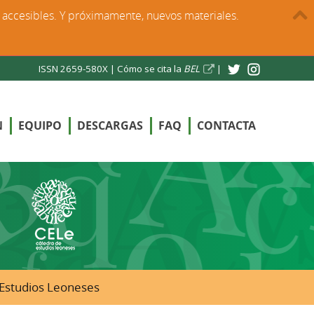
s accesibles. Y próximamente, nuevos materiales.
ISSN 2659-580X |
Cómo se cita la
BEL
|
N
EQUIPO
DESCARGAS
FAQ
CONTACTA
e Estudios Leoneses