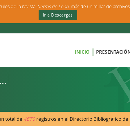
culos de la revista
Tierras de León
: más de un millar de archivo
Ir a Descargas
INICIO
PRESENTACIÓ
n total de
4670
registros en el Directorio Bibliográfico d