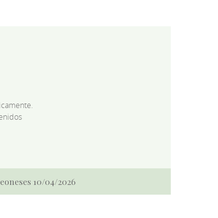
dicamente.
enidos
 Leoneses 10/04/2026