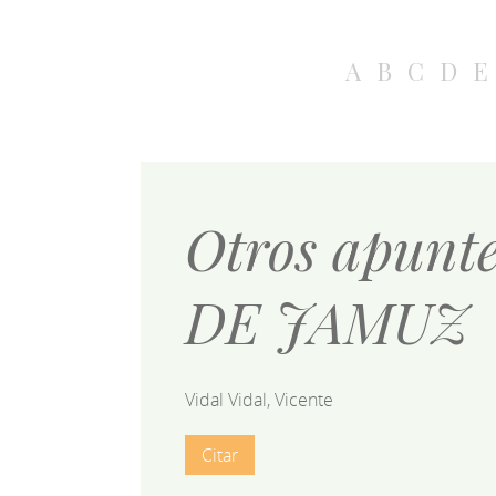
A
B
C
D
E
Otros apunt
DE JAMUZ
Vidal Vidal, Vicente
Citar