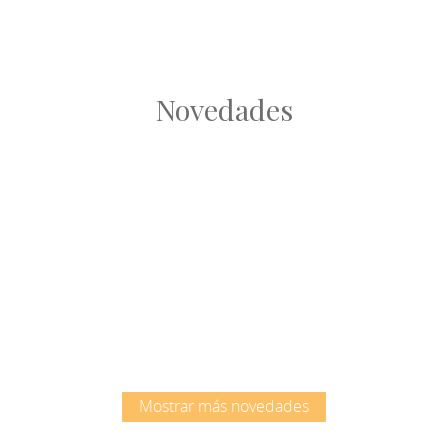
Novedades
Root
Root
Mostrar más novedades