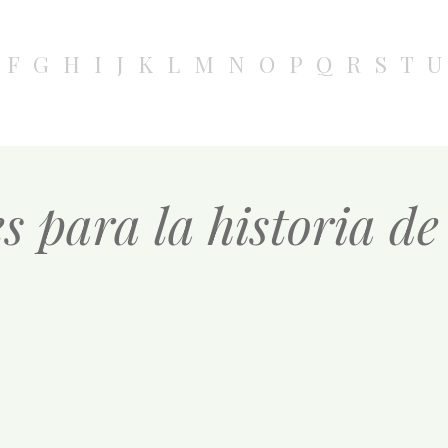
F
G
H
I
J
K
L
M
N
O
P
Q
R
S
T
U
es para la historia 