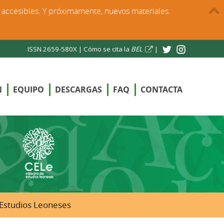
s accesibles. Y próximamente, nuevos materiales.
ISSN 2659-580X |
Cómo se cita la
BEL
|
N
EQUIPO
DESCARGAS
FAQ
CONTACTA
e Estudios Leoneses