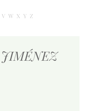
V
W
X
Y
Z
de JIMÉNEZ