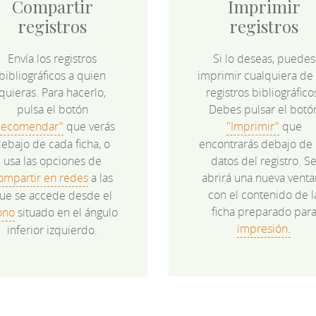
Compartir
Imprimir
registros
registros
Envía los registros
Si lo deseas, puedes
bibliográficos a quien
imprimir cualquiera de 
quieras. Para hacerlo,
registros bibliográfico
pulsa el botón
Debes pulsar el botó
Recomendar"
que verás
"Imprimir"
que
ebajo de cada ficha, o
encontrarás debajo de 
usa las opciones de
datos del registro. S
ompartir en redes
a las
abrirá una nueva venta
con el contenido de l
ue se accede desde el
ficha preparado par
ono
situado en el ángulo
impresión.
inferior izquierdo.