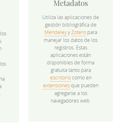
Metadatos
Utiliza las aplicaciones de
gestión bibliográfica de
Mendeley
y
Zotero
para
los
manejar los datos de los
s.
registros. Estas
n
aplicaciones están
disponibles de forma
los
gratuita tanto para
e
escritorio
como en
na
extensiones
que pueden
a
agregarse a los
a
navegadores web.