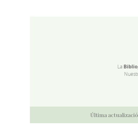
La
Bibli
Nuest
Última actualizació