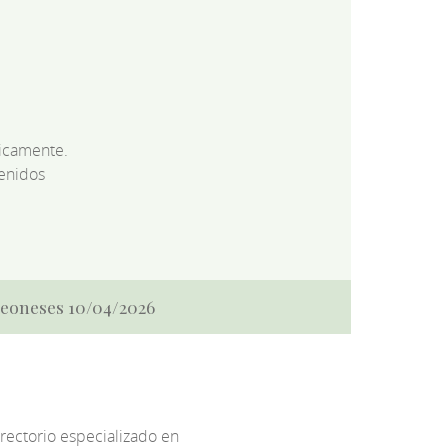
dicamente.
enidos
 Leoneses 10/04/2026
irectorio especializado en