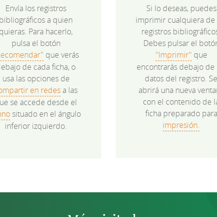
Envía los registros
Si lo deseas, puedes
bibliográficos a quien
imprimir cualquiera de 
quieras. Para hacerlo,
registros bibliográfico
pulsa el botón
Debes pulsar el botó
Recomendar"
que verás
"Imprimir"
que
ebajo de cada ficha, o
encontrarás debajo de 
usa las opciones de
datos del registro. S
ompartir en redes
a las
abrirá una nueva venta
con el contenido de l
ue se accede desde el
ficha preparado par
ono
situado en el ángulo
impresión.
inferior izquierdo.