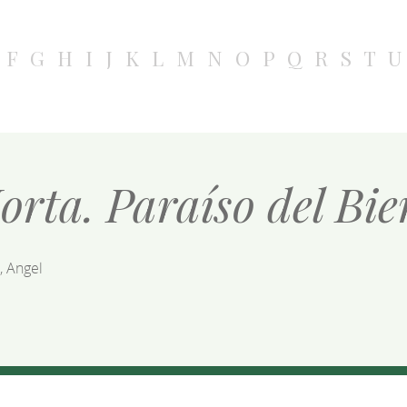
F
G
H
I
J
K
L
M
N
O
P
Q
R
S
T
U
orta. Paraíso del Bie
, Angel