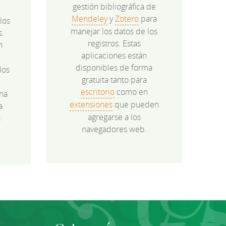
gestión bibliográfica de
Mendeley
y
Zotero
para
los
manejar los datos de los
s.
registros. Estas
n
aplicaciones están
disponibles de forma
los
gratuita tanto para
e
escritorio
como en
na
extensiones
que pueden
a
agregarse a los
a
navegadores web.