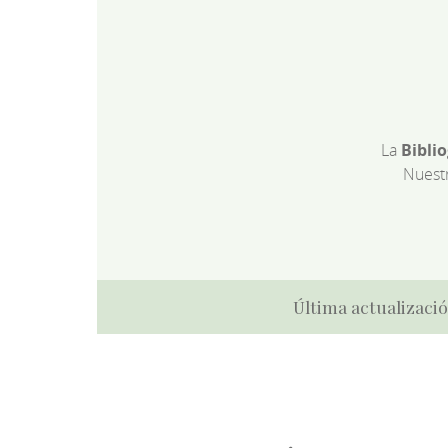
La
Bibli
Nuest
Última actualizació