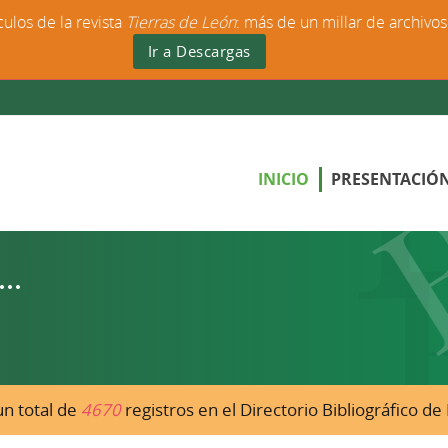
culos de la revista
Tierras de León
: más de un millar de archivo
Ir a Descargas
INICIO
PRESENTACIÓ
n total de
4670
registros en el Directorio Bibliográfico d