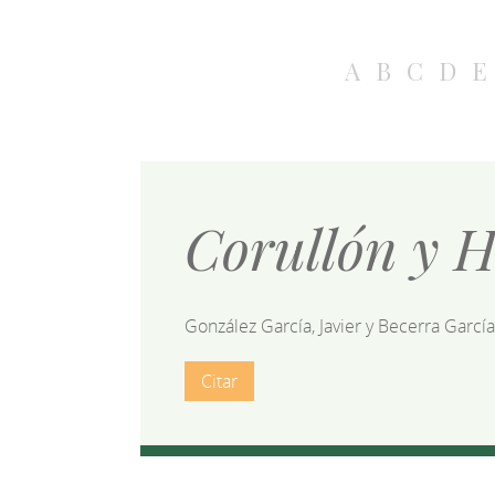
A
B
C
D
E
Corullón y H
González García, Javier y Becerra García
Citar