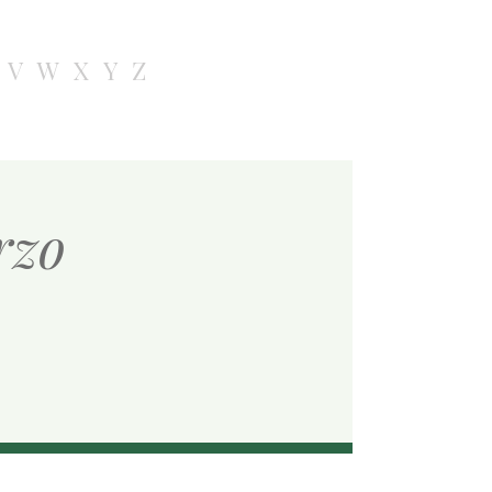
V
W
X
Y
Z
rzo