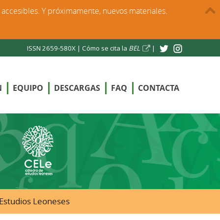
s accesibles. Y próximamente, nuevos materiales.
ISSN 2659-580X |
Cómo se cita la
BEL
|
N
EQUIPO
DESCARGAS
FAQ
CONTACTA
e Estudios Leoneses