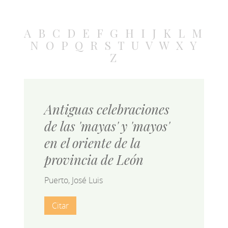
A
B
C
D
E
F
G
H
I
J
K
L
M
N
O
P
Q
R
S
T
U
V
W
X
Y
Z
Antiguas celebraciones
de las 'mayas' y 'mayos'
en el oriente de la
provincia de León
Puerto, José Luis
Citar