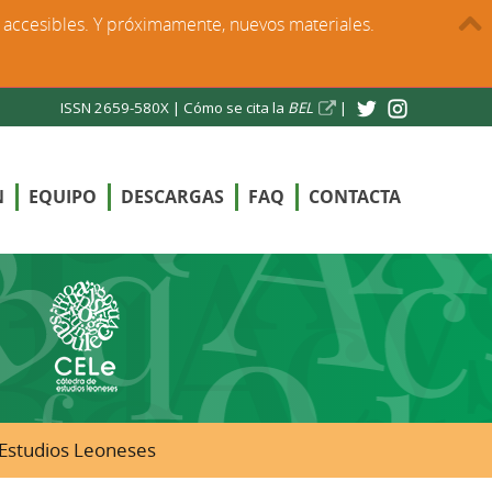
s accesibles. Y próximamente, nuevos materiales.
ISSN 2659-580X |
Cómo se cita la
BEL
|
N
EQUIPO
DESCARGAS
FAQ
CONTACTA
e Estudios Leoneses