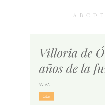
A
B
C
D
E
Villoria de 
años de la f
VV. AA.
Citar