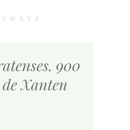
V
W
X
Y
Z
ratenses. 900
o de Xanten