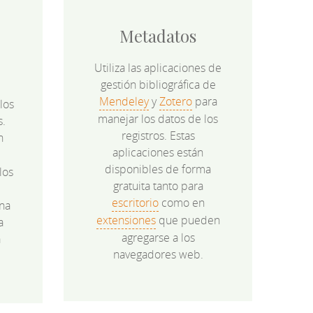
Metadatos
Utiliza las aplicaciones de
gestión bibliográfica de
Mendeley
y
Zotero
para
los
manejar los datos de los
s.
registros. Estas
n
aplicaciones están
disponibles de forma
los
gratuita tanto para
e
escritorio
como en
na
extensiones
que pueden
a
agregarse a los
a
navegadores web.