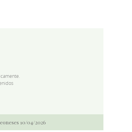
dicamente.
enidos
 Leoneses 10/04/2026