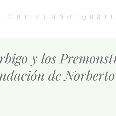
F
G
H
I
J
K
L
M
N
O
P
Q
R
S
T
U
Órbigo y los Premonst
undación de Norbert