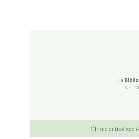
La
Bibli
Nuest
Última actualizació