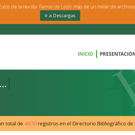
culos de la revista
Tierras de León
: más de un millar de archivo
Ir a Descargas
INICIO
PRESENTACIÓ
n total de
4670
registros en el Directorio Bibliográfico d