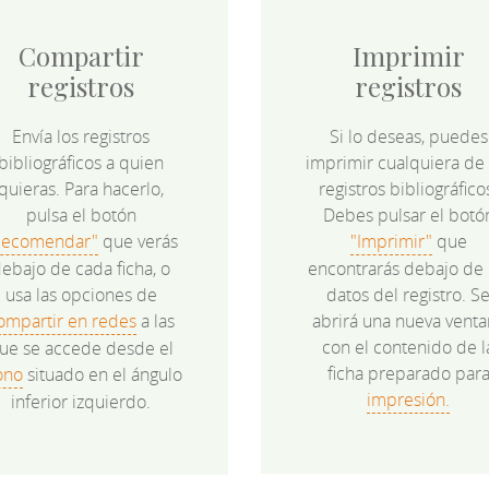
Compartir
Imprimir
registros
registros
Envía los registros
Si lo deseas, puedes
bibliográficos a quien
imprimir cualquiera de 
quieras. Para hacerlo,
registros bibliográfico
pulsa el botón
Debes pulsar el botó
Recomendar"
que verás
"Imprimir"
que
ebajo de cada ficha, o
encontrarás debajo de 
usa las opciones de
datos del registro. S
ompartir en redes
a las
abrirá una nueva venta
con el contenido de l
ue se accede desde el
ficha preparado par
ono
situado en el ángulo
impresión.
inferior izquierdo.