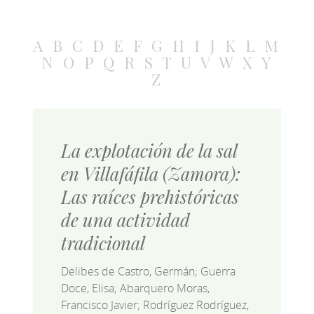
A
B
C
D
E
F
G
H
I
J
K
L
M
N
O
P
Q
R
S
T
U
V
W
X
Y
Z
La explotación de la sal
en Villafáfila (Zamora):
Las raíces prehistóricas
de una actividad
tradicional
Delibes de Castro, Germán; Guerra
Doce, Elisa; Abarquero Moras,
Francisco Javier; Rodríguez Rodríguez,