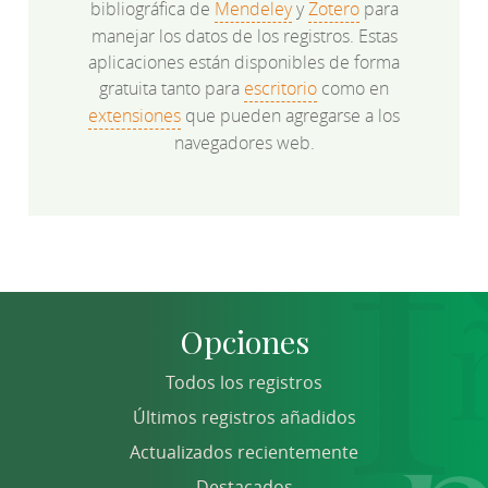
bibliográfica de
Mendeley
y
Zotero
para
manejar los datos de los registros. Estas
aplicaciones están disponibles de forma
gratuita tanto para
escritorio
como en
extensiones
que pueden agregarse a los
navegadores web.
Opciones
Todos los registros
Últimos registros añadidos
Actualizados recientemente
Destacados