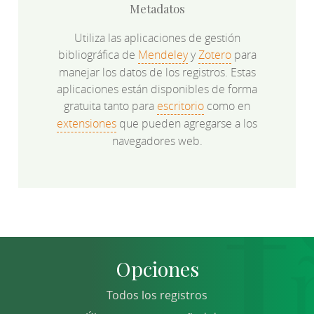
Metadatos
Utiliza las aplicaciones de gestión
bibliográfica de
Mendeley
y
Zotero
para
manejar los datos de los registros. Estas
aplicaciones están disponibles de forma
gratuita tanto para
escritorio
como en
extensiones
que pueden agregarse a los
navegadores web.
Opciones
Todos los registros