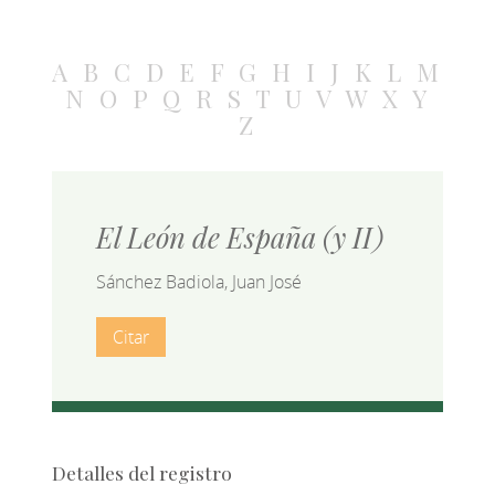
A
B
C
D
E
F
G
H
I
J
K
L
M
N
O
P
Q
R
S
T
U
V
W
X
Y
Z
El León de España (y II)
Sánchez Badiola, Juan José
Citar
Detalles del registro