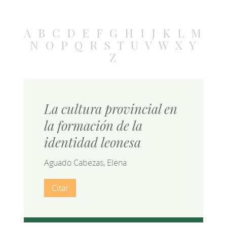
A
B
C
D
E
F
G
H
I
J
K
L
M
N
O
P
Q
R
S
T
U
V
W
X
Y
Z
La cultura provincial en
la formación de la
identidad leonesa
Aguado Cabezas, Elena
Citar