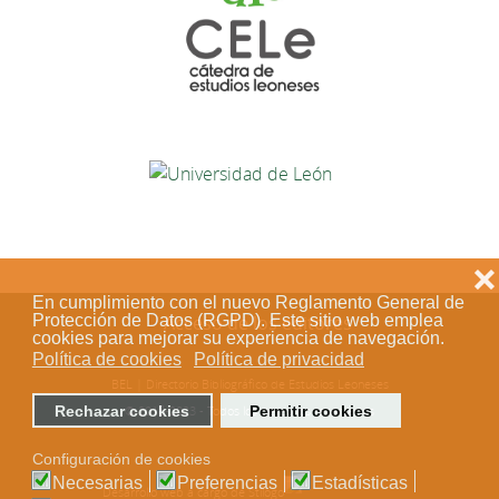
❌
En cumplimiento con el nuevo Reglamento General de
Acceso de los editores
Protección de Datos (RGPD). Este sitio web emplea
cookies para mejorar su experiencia de navegación.
Política de cookies
Política de privacidad
BEL | Directorio Bibliográfico de Estudios Leoneses
© 2018-2023 - Todos los derechos reservados
Rechazar cookies
Permitir cookies
Configuración de cookies
Necesarias
Preferencias
Estadísticas
Desarrollo web a cargo de Stílogo