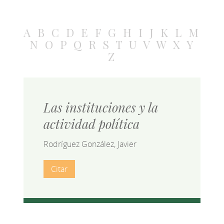
A
B
C
D
E
F
G
H
I
J
K
L
M
N
O
P
Q
R
S
T
U
V
W
X
Y
Z
Las instituciones y la
actividad política
Rodríguez González, Javier
Citar