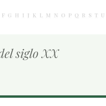
F
G
H
I
J
K
L
M
N
O
P
Q
R
S
T
U
del siglo XX