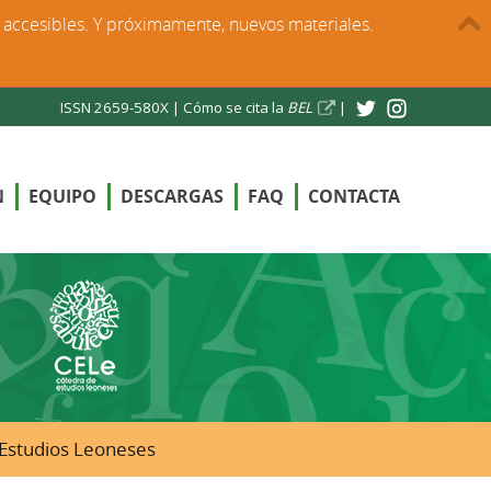
s accesibles. Y próximamente, nuevos materiales.
ISSN 2659-580X |
Cómo se cita la
BEL
|
N
EQUIPO
DESCARGAS
FAQ
CONTACTA
e Estudios Leoneses