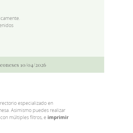
dicamente.
enidos
 Leoneses 10/04/2026
irectorio especializado en
eonesa. Asimismo puedes realizar
 con múltiples filtros, e
imprimir