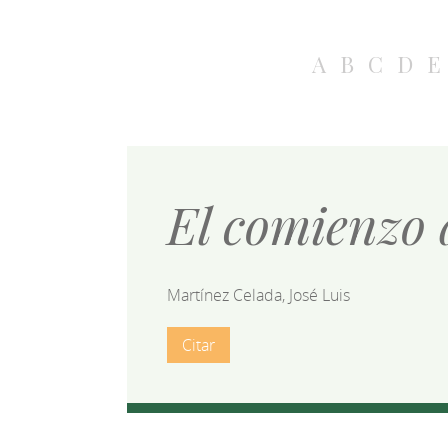
A
B
C
D
E
El comienzo 
Martínez Celada, José Luis
Citar