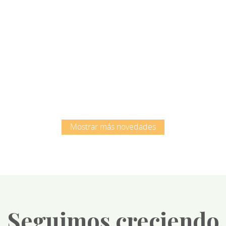
Root
Root
Mostrar más novedades
Seguimos creciendo