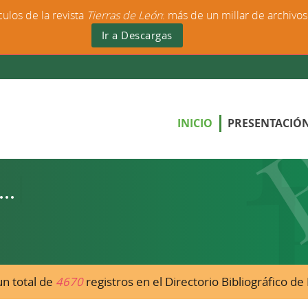
culos de la revista
Tierras de León
: más de un millar de archivo
Ir a Descargas
INICIO
PRESENTACIÓ
n total de
4670
registros en el Directorio Bibliográfico d