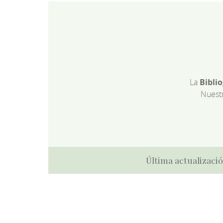
La
Bibli
Nuest
Última actualizació