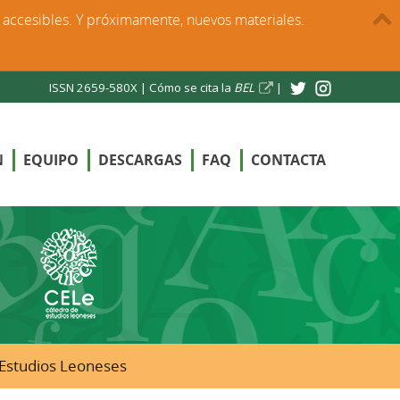
s accesibles. Y próximamente, nuevos materiales.
ISSN 2659-580X |
Cómo se cita la
BEL
|
N
EQUIPO
DESCARGAS
FAQ
CONTACTA
e Estudios Leoneses