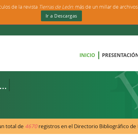
culos de la revista
Tierras de León
: más de un millar de archivo
Ir a Descargas
INICIO
PRESENTACIÓ
n total de
4670
registros en el Directorio Bibliográfico d