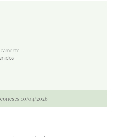
dicamente.
enidos
 Leoneses 10/04/2026