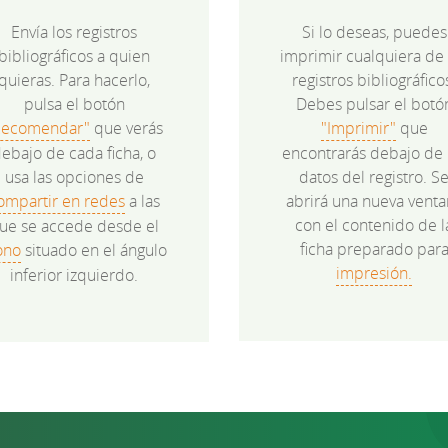
Envía los registros
Si lo deseas, puedes
bibliográficos a quien
imprimir cualquiera de 
quieras. Para hacerlo,
registros bibliográfico
pulsa el botón
Debes pulsar el botó
Recomendar"
que verás
"Imprimir"
que
ebajo de cada ficha, o
encontrarás debajo de 
usa las opciones de
datos del registro. S
ompartir en redes
a las
abrirá una nueva venta
con el contenido de l
ue se accede desde el
ficha preparado par
ono
situado en el ángulo
impresión.
inferior izquierdo.