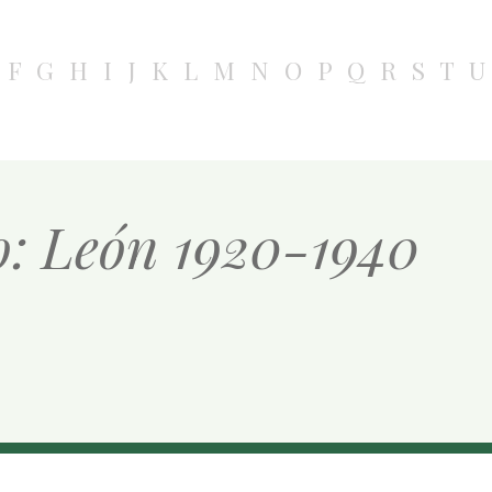
F
G
H
I
J
K
L
M
N
O
P
Q
R
S
T
U
jo: León 1920-1940