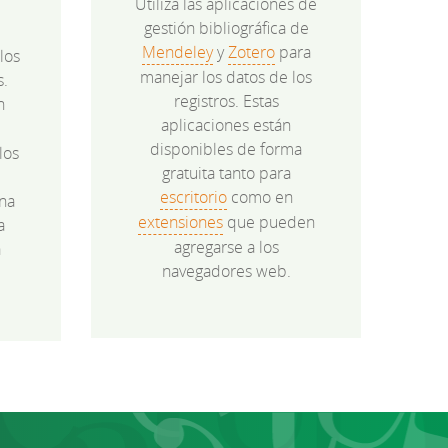
Utiliza las aplicaciones de
gestión bibliográfica de
Mendeley
y
Zotero
para
los
manejar los datos de los
s.
registros. Estas
n
aplicaciones están
disponibles de forma
los
gratuita tanto para
e
escritorio
como en
na
extensiones
que pueden
a
agregarse a los
a
navegadores web.