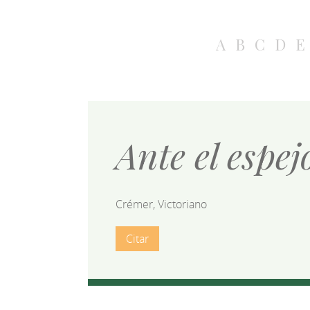
A
B
C
D
E
Ante el espe
Crémer, Victoriano
Citar