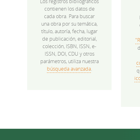
Los registros bibliográficos
contienen los datos de
cada obra. Para buscar
una obra por su temática,
título, autoría, fecha, lugar
de publicación, editorial,
"
colección, ISBN, ISSN, e-
d
ISSN, DOI, CDU y otros
parámetros, utiliza nuestra
c
búsqueda avanzada
.
q
ic