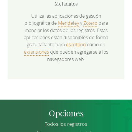
Metadatos
Utiliza las aplicaciones de gestión
bibliográfica de
Mendeley
y
Zotero
para
manejar los datos de los registros. Estas
aplicaciones están disponibles de forma
gratuita tanto para
escritorio
como en
extensiones
que pueden agregarse a los
navegadores web.
Opciones
Todos los registros