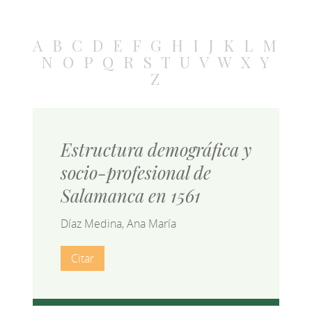
A
B
C
D
E
F
G
H
I
J
K
L
M
N
O
P
Q
R
S
T
U
V
W
X
Y
Z
Estructura demográfica y
socio-profesional de
Salamanca en 1561
Díaz Medina, Ana María
Citar