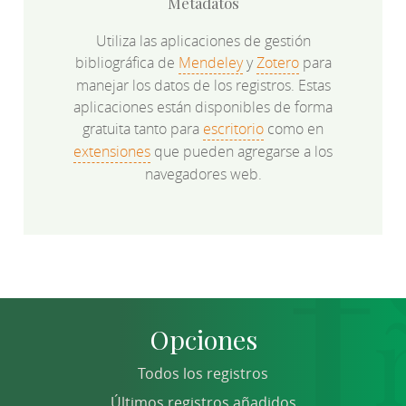
Metadatos
Utiliza las aplicaciones de gestión
bibliográfica de
Mendeley
y
Zotero
para
manejar los datos de los registros. Estas
aplicaciones están disponibles de forma
gratuita tanto para
escritorio
como en
extensiones
que pueden agregarse a los
navegadores web.
Opciones
Todos los registros
Últimos registros añadidos