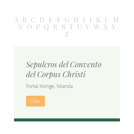
A
B
C
D
E
F
G
H
I
J
K
L
M
N
O
P
Q
R
S
T
U
V
W
X
Y
Z
Sepulcros del Convento
del Corpus Christi
Portal Monge, Yolanda
Citar