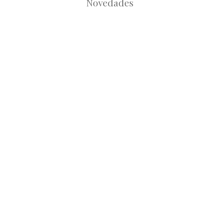
Novedades
Root
Root