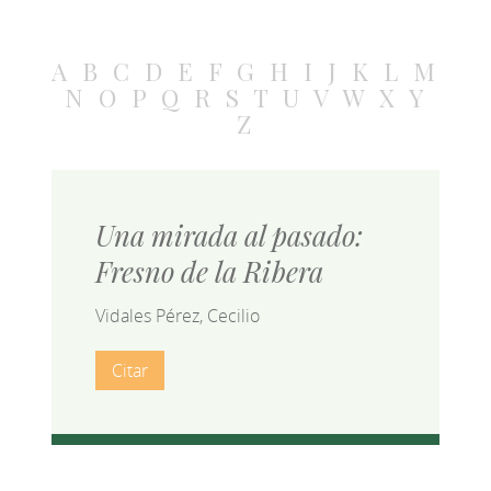
A
B
C
D
E
F
G
H
I
J
K
L
M
N
O
P
Q
R
S
T
U
V
W
X
Y
Z
Una mirada al pasado:
Fresno de la Ribera
Vidales Pérez, Cecilio
Citar