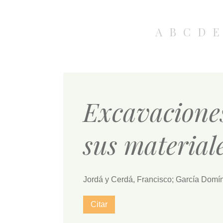
A
B
C
D
E
Excavaciones
sus material
Jordá y Cerdá, Francisco; García Domí
Citar