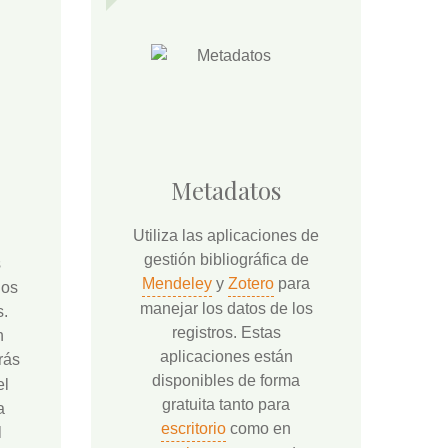
Metadatos
Utiliza las aplicaciones de
gestión bibliográfica de
s
Mendeley
y
Zotero
para
los
manejar los datos de los
s.
registros. Estas
n
aplicaciones están
rás
disponibles de forma
el
gratuita tanto para
a
escritorio
como en
l