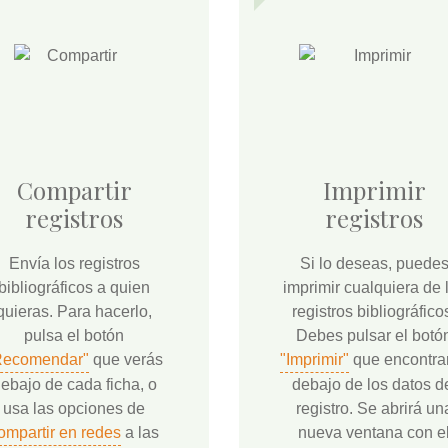
Compartir
Imprimir
registros
registros
Envía los registros
Si lo deseas, puede
bibliográficos a quien
imprimir cualquiera de 
quieras. Para hacerlo,
registros bibliográfico
pulsa el botón
Debes pulsar el botó
Recomendar"
que verás
"Imprimir"
que encontra
ebajo de cada ficha, o
debajo de los datos d
usa las opciones de
registro. Se abrirá un
ompartir en redes
a las
nueva ventana con e