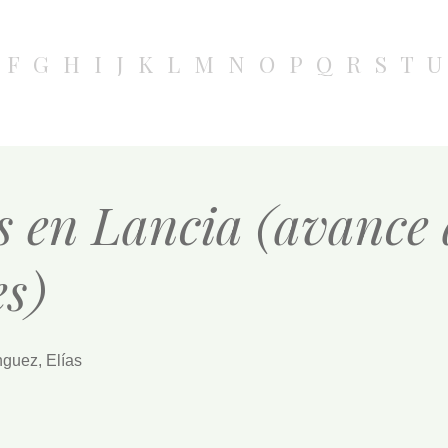
F
G
H
I
J
K
L
M
N
O
P
Q
R
S
T
U
 en Lancia (avance a
es)
nguez, Elías