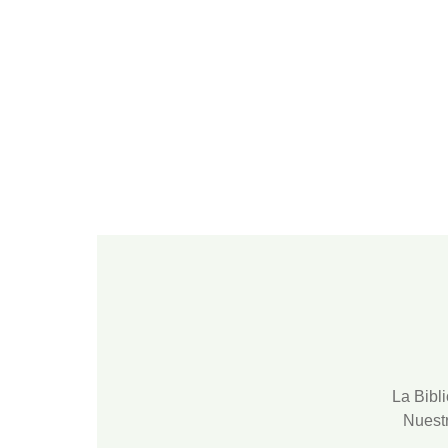
Root
La
Bibl
Nuest