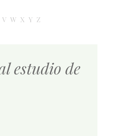
V
W
X
Y
Z
l estudio de