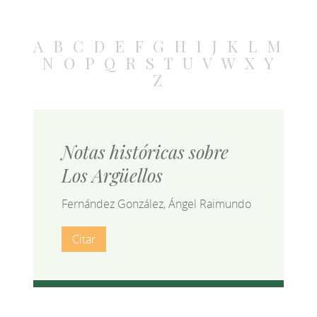
A
B
C
D
E
F
G
H
I
J
K
L
M
N
O
P
Q
R
S
T
U
V
W
X
Y
Z
Notas históricas sobre
Los Argüellos
Fernández González, Ángel Raimundo
Citar