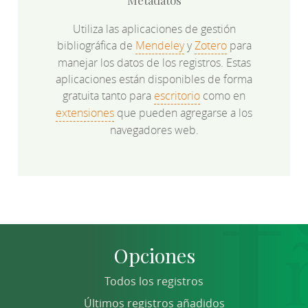
Utiliza las aplicaciones de gestión
bibliográfica de
Mendeley
y
Zotero
para
manejar los datos de los registros. Estas
aplicaciones están disponibles de forma
gratuita tanto para
escritorio
como en
extensiones
que pueden agregarse a los
navegadores web.
Opciones
Todos los registros
Últimos registros añadidos