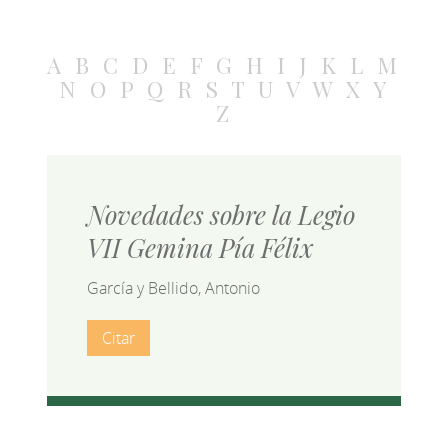
A
B
C
D
E
F
G
H
I
J
K
L
M
N
O
P
Q
R
S
T
U
V
W
X
Y
Z
Novedades sobre la Legio
VII Gemina Pía Félix
García y Bellido, Antonio
Citar