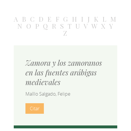
A
B
C
D
E
F
G
H
I
J
K
L
M
N
O
P
Q
R
S
T
U
V
W
X
Y
Z
Zamora y los zamoranos
en las fuentes arábigas
medievales
Maíllo Salgado, Felipe
Citar