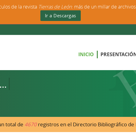
culos de la revista
Tierras de León
: más de un millar de archivo
Ir a Descargas
INICIO
PRESENTACIÓ
n total de
4670
registros en el Directorio Bibliográfico d