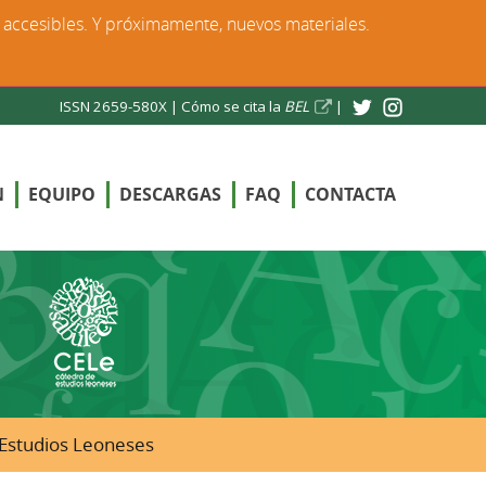
s accesibles. Y próximamente, nuevos materiales.
ISSN 2659-580X |
Cómo se cita la
BEL
|
N
EQUIPO
DESCARGAS
FAQ
CONTACTA
e Estudios Leoneses