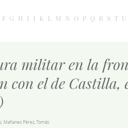
F
G
H
I
J
K
L
M
N
O
P
Q
R
S
T
U
ra militar en la fron
 con el de Castilla, e
)
is; Mañanes Pérez, Tomás