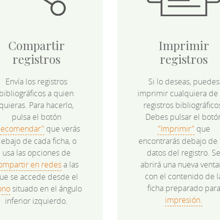
Compartir
Imprimir
registros
registros
Envía los registros
Si lo deseas, puedes
bibliográficos a quien
imprimir cualquiera de 
quieras. Para hacerlo,
registros bibliográfico
pulsa el botón
Debes pulsar el botó
Recomendar"
que verás
"Imprimir"
que
ebajo de cada ficha, o
encontrarás debajo de 
usa las opciones de
datos del registro. S
ompartir en redes
a las
abrirá una nueva venta
con el contenido de l
ue se accede desde el
ficha preparado par
ono
situado en el ángulo
impresión.
inferior izquierdo.