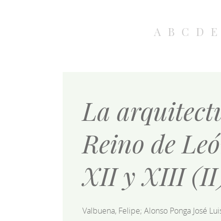
A
B
C
D
E
La arquitectu
Reino de León
XII y XIII (II
Valbuena, Felipe; Alonso Ponga José Lu