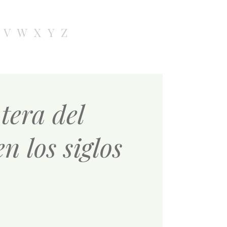
V
W
X
Y
Z
tera del
n los siglos