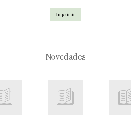
Imprimir
Novedades
Root
Root