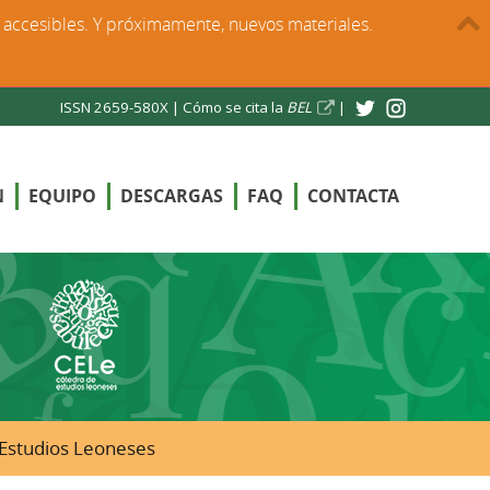
s accesibles. Y próximamente, nuevos materiales.
ISSN 2659-580X |
Cómo se cita la
BEL
|
N
EQUIPO
DESCARGAS
FAQ
CONTACTA
e Estudios Leoneses