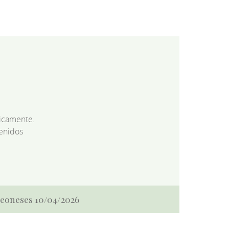
dicamente.
enidos
 Leoneses 10/04/2026