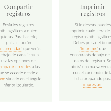
Compartir
Imprimir
registros
registros
Envía los registros
Si lo deseas, puedes
bibliográficos a quien
imprimir cualquiera de 
quieras. Para hacerlo,
registros bibliográfico
pulsa el botón
Debes pulsar el botó
Recomendar"
que verás
"Imprimir"
que
ebajo de cada ficha, o
encontrarás debajo de 
usa las opciones de
datos del registro. S
ompartir en redes
a las
abrirá una nueva venta
con el contenido de l
ue se accede desde el
ficha preparado par
ono
situado en el ángulo
impresión.
inferior izquierdo.