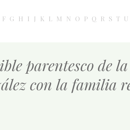
F
G
H
I
J
K
L
M
N
O
P
Q
R
S
T
U
ible parentesco de l
lez con la familia r