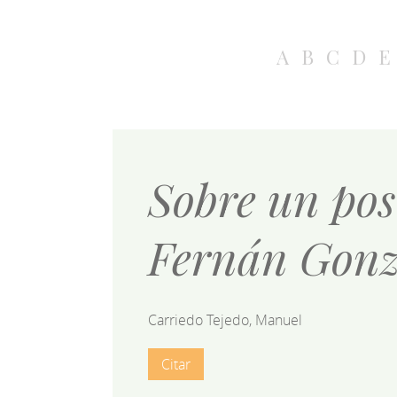
A
B
C
D
E
Sobre un pos
Fernán Gonzá
Carriedo Tejedo, Manuel
Citar