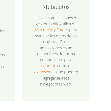
Metadatos
Utiliza las aplicaciones de
gestión bibliográfica de
Mendeley
y
Zotero
para
los
manejar los datos de los
s.
registros. Estas
n
aplicaciones están
disponibles de forma
los
gratuita tanto para
e
escritorio
como en
na
extensiones
que pueden
a
agregarse a los
a
navegadores web.