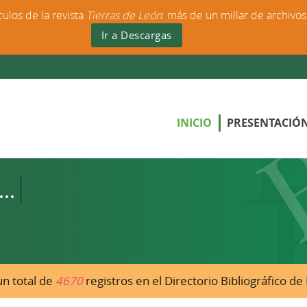
culos de la revista
Tierras de León
: más de un millar de archivo
Ir a Descargas
INICIO
PRESENTACIÓ
n total de
4670
registros en el Directorio Bibliográfico d