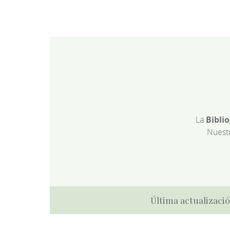
La
Bibli
Nuest
Última actualizació