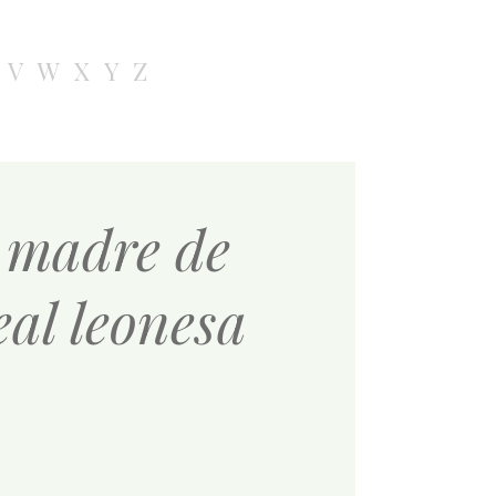
V
W
X
Y
Z
a madre de
eal leonesa