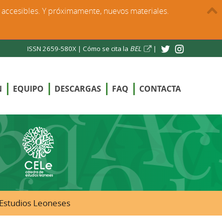
s accesibles. Y próximamente, nuevos materiales.
ISSN 2659-580X |
Cómo se cita la
BEL
|
N
EQUIPO
DESCARGAS
FAQ
CONTACTA
e Estudios Leoneses