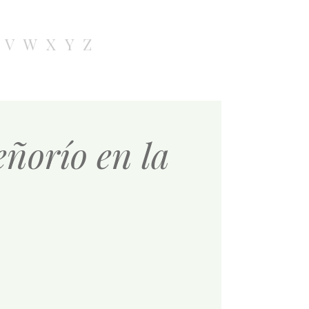
V
W
X
Y
Z
eñorío en la