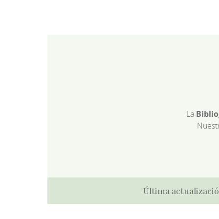
La
Bibli
Nuest
Última actualizació