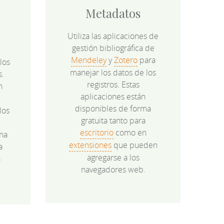
Metadatos
Utiliza las aplicaciones de
gestión bibliográfica de
Mendeley
y
Zotero
para
los
manejar los datos de los
s.
registros. Estas
n
aplicaciones están
disponibles de forma
los
gratuita tanto para
e
escritorio
como en
na
extensiones
que pueden
a
agregarse a los
a
navegadores web.