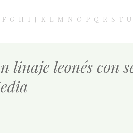
F
G
H
I
J
K
L
M
N
O
P
Q
R
S
T
U
n linaje leonés con s
edia