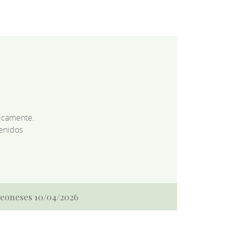
dicamente.
enidos
 Leoneses 10/04/2026