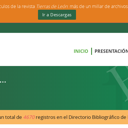
culos de la revista
Tierras de León
: más de un millar de archivo
Ir a Descargas
INICIO
PRESENTACIÓ
n total de
4670
registros en el Directorio Bibliográfico d