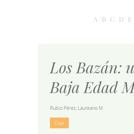
A
B
C
D
E
Los Bazán: u
Baja Edad M
Rubio Pérez, Laureano M.
Citar