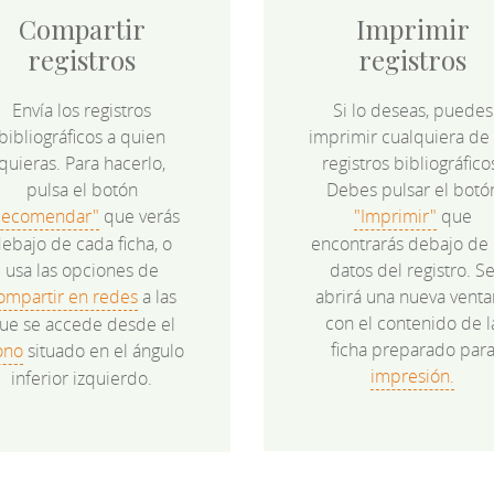
Compartir
Imprimir
registros
registros
Envía los registros
Si lo deseas, puedes
bibliográficos a quien
imprimir cualquiera de 
quieras. Para hacerlo,
registros bibliográfico
pulsa el botón
Debes pulsar el botó
Recomendar"
que verás
"Imprimir"
que
ebajo de cada ficha, o
encontrarás debajo de 
usa las opciones de
datos del registro. S
ompartir en redes
a las
abrirá una nueva venta
con el contenido de l
ue se accede desde el
ficha preparado par
ono
situado en el ángulo
impresión.
inferior izquierdo.