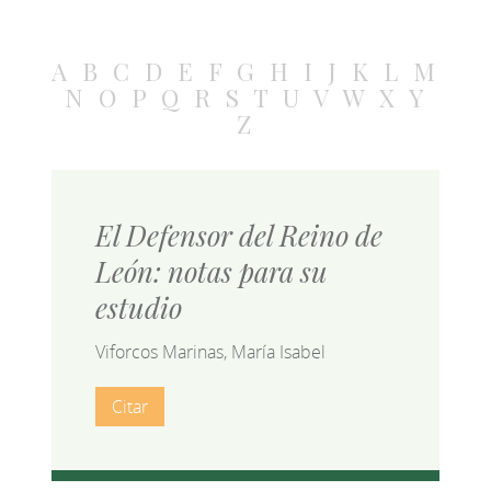
A
B
C
D
E
F
G
H
I
J
K
L
M
N
O
P
Q
R
S
T
U
V
W
X
Y
Z
El Defensor del Reino de
León: notas para su
estudio
Viforcos Marinas, María Isabel
Citar