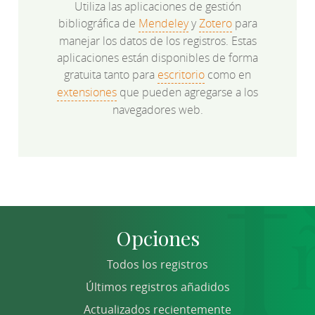
Utiliza las aplicaciones de gestión
bibliográfica de
Mendeley
y
Zotero
para
manejar los datos de los registros. Estas
aplicaciones están disponibles de forma
gratuita tanto para
escritorio
como en
extensiones
que pueden agregarse a los
navegadores web.
Opciones
Todos los registros
Últimos registros añadidos
Actualizados recientemente